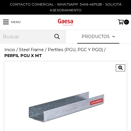
CONTACTO COMERCIAL - WHATSAPP: 3496 467928 - SOLICITÁ
ASESORAMIENTO
MENÚ
0
PRODUCTOS
Inicio
/
Steel Frame
/
Perfiles (PGU, PGC Y PGO)
/
PERFIL PGU X MT