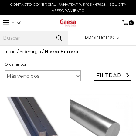
CONTACTO COMERCIAL - WHATSAPP: 3496 467928 - SOLICITÁ
ASESORAMIENTO
MENÚ
0
PRODUCTOS
Inicio
/
Siderurgia
/
Hierro Herrero
Ordenar por
FILTRAR