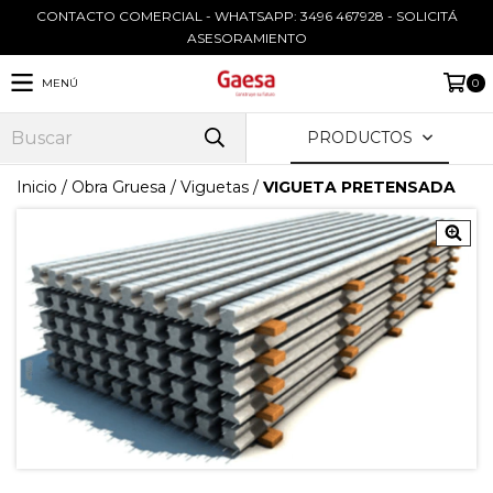
CONTACTO COMERCIAL - WHATSAPP: 3496 467928 - SOLICITÁ
ASESORAMIENTO
MENÚ
0
PRODUCTOS
Inicio
/
Obra Gruesa
/
Viguetas
/
VIGUETA PRETENSADA