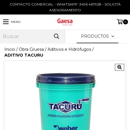
CONTACTO COMERCIAL - WHATSAPP: 3496 467928 - SOLICITÁ
ASESORAMIENTO
MENÚ
0
PRODUCTOS
Inicio
/
Obra Gruesa
/
Aditivos e Hidrófugos
/
ADITIVO TACURU